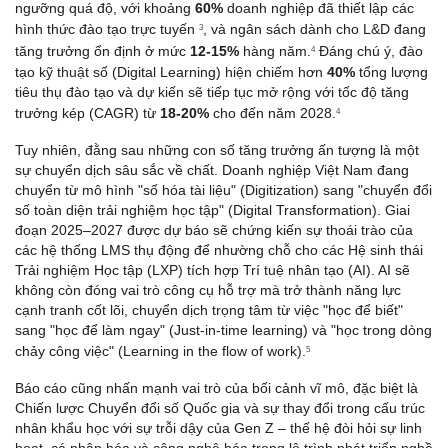
ngưỡng quá độ, với khoảng 
60%
 doanh nghiệp đã thiết lập các 
hình thức đào tạo trực tuyến 
, và ngân sách dành cho L&D đang 
3
tăng trưởng ổn định ở mức 
12-15%
 hàng năm.
 Đáng chú ý, đào 
4
tạo kỹ thuật số (Digital Learning) hiện chiếm hơn 
40%
 tổng lượng 
tiêu thụ đào tạo và dự kiến sẽ tiếp tục mở rộng với tốc độ tăng 
trưởng kép (CAGR) từ 
18-20%
 cho đến năm 2028.
4
Tuy nhiên, đằng sau những con số tăng trưởng ấn tượng là một 
sự chuyển dịch sâu sắc về chất. Doanh nghiệp Việt Nam đang 
chuyển từ mô hình "số hóa tài liệu" (Digitization) sang "chuyển đổi 
số toàn diện trải nghiệm học tập" (Digital Transformation). Giai 
đoạn 2025–2027 được dự báo sẽ chứng kiến sự thoái trào của 
các hệ thống LMS thụ động để nhường chỗ cho các Hệ sinh thái 
Trải nghiệm Học tập (LXP) tích hợp Trí tuệ nhân tạo (AI). AI sẽ 
không còn đóng vai trò công cụ hỗ trợ mà trở thành năng lực 
cạnh tranh cốt lõi, chuyển dịch trọng tâm từ việc "học để biết" 
sang "học để làm ngay" (Just-in-time learning) và "học trong dòng 
chảy công việc" (Learning in the flow of work).
5
Báo cáo cũng nhấn mạnh vai trò của bối cảnh vĩ mô, đặc biệt là 
Chiến lược Chuyển đổi số Quốc gia và sự thay đổi trong cấu trúc 
nhân khẩu học với sự trỗi dậy của Gen Z – thế hệ đòi hỏi sự linh 