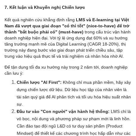
7. Kết luận và Khuyến nghị Chiến lược
Kết quả nghiên cứu khẳng định rằng 
LMS và E-learning tại Việt 
Nam đã vượt qua giai đoạn "có thì tốt" (nice-to-have) để trở 
thành "bắt buộc phải có" (must-have)
 trong cấu trúc vận hành 
doanh nghiệp hiện đại. Với tỷ lệ ứng dụng đạt 60% và xu hướng 
tăng trưởng mạnh mẽ của Digital Learning (CAGR 18-20%), thị 
trường này đang bước vào giai đoạn phát triển chiều sâu, tập 
trung vào hiệu quả thực tế và trải nghiệm cá nhân hóa nhờ AI.
Để tận dụng tối đa xu hướng này trong 2 năm tới, doanh nghiệp 
cần lưu ý:
Chiến lược "AI First":
 Không chỉ mua phần mềm, hãy xây 
dựng chiến lược dữ liệu. Dữ liệu học tập của nhân viên là 
tài sản quý giá để AI phân tích và tối ưu hóa hiệu suất nhân 
sự.
Đầu tư vào "Con người" vận hành hệ thống:
 LMS chỉ là 
vỏ bọc, nội dung và phương pháp sư phạm mới là linh hồn. 
Cần đào tạo đội ngũ L&D có tư duy sản phẩm (Product 
Mindset) để thiết kế các chương trình học hấp dẫn như các 