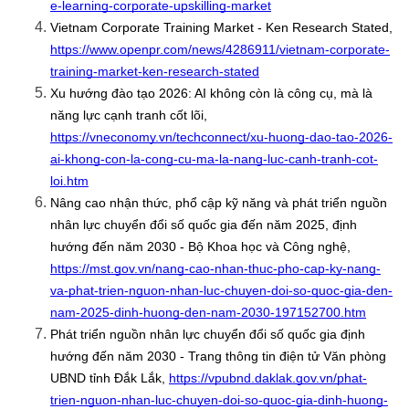
e-learning-corporate-upskilling-market
Vietnam Corporate Training Market - Ken Research Stated, 
https://www.openpr.com/news/4286911/vietnam-corporate-
training-market-ken-research-stated
Xu hướng đào tạo 2026: AI không còn là công cụ, mà là 
năng lực cạnh tranh cốt lõi, 
https://vneconomy.vn/techconnect/xu-huong-dao-tao-2026-
ai-khong-con-la-cong-cu-ma-la-nang-luc-canh-tranh-cot-
loi.htm
Nâng cao nhận thức, phổ cập kỹ năng và phát triển nguồn 
nhân lực chuyển đổi số quốc gia đến năm 2025, định 
hướng đến năm 2030 - Bộ Khoa học và Công nghệ, 
https://mst.gov.vn/nang-cao-nhan-thuc-pho-cap-ky-nang-
va-phat-trien-nguon-nhan-luc-chuyen-doi-so-quoc-gia-den-
nam-2025-dinh-huong-den-nam-2030-197152700.htm
Phát triển nguồn nhân lực chuyển đổi số quốc gia định 
hướng đến năm 2030 - Trang thông tin điện tử Văn phòng 
UBND tỉnh Đắk Lắk, 
https://vpubnd.daklak.gov.vn/phat-
trien-nguon-nhan-luc-chuyen-doi-so-quoc-gia-dinh-huong-