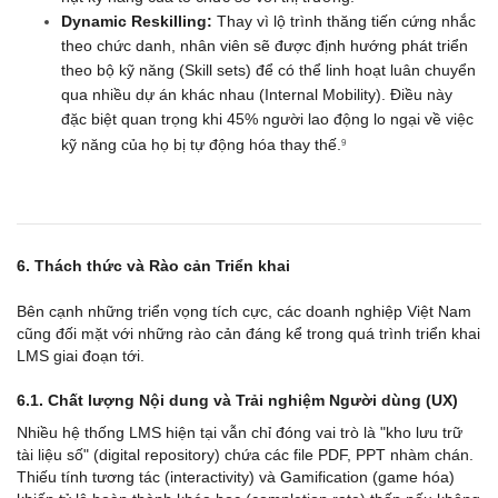
Dynamic Reskilling:
 Thay vì lộ trình thăng tiến cứng nhắc 
theo chức danh, nhân viên sẽ được định hướng phát triển 
theo bộ kỹ năng (Skill sets) để có thể linh hoạt luân chuyển 
qua nhiều dự án khác nhau (Internal Mobility). Điều này 
đặc biệt quan trọng khi 45% người lao động lo ngại về việc 
kỹ năng của họ bị tự động hóa thay thế.
9
6. Thách thức và Rào cản Triển khai
Bên cạnh những triển vọng tích cực, các doanh nghiệp Việt Nam 
cũng đối mặt với những rào cản đáng kể trong quá trình triển khai 
LMS giai đoạn tới.
6.1. Chất lượng Nội dung và Trải nghiệm Người dùng (UX)
Nhiều hệ thống LMS hiện tại vẫn chỉ đóng vai trò là "kho lưu trữ 
tài liệu số" (digital repository) chứa các file PDF, PPT nhàm chán. 
Thiếu tính tương tác (interactivity) và Gamification (game hóa) 