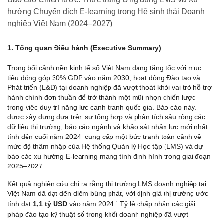
hướng Chuyển dịch E-learning trong Hệ sinh thái Doanh
nghiệp Việt Nam (2024–2027)
1. Tổng quan Điều hành (Executive Summary)
Trong bối cảnh nền kinh tế số Việt Nam đang tăng tốc với mục 
tiêu đóng góp 30% GDP vào năm 2030, hoạt động Đào tạo và 
Phát triển (L&D) tại doanh nghiệp đã vượt thoát khỏi vai trò hỗ trợ 
hành chính đơn thuần để trở thành một mũi nhọn chiến lược 
trong việc duy trì năng lực cạnh tranh quốc gia. Báo cáo này, 
được xây dựng dựa trên sự tổng hợp và phân tích sâu rộng các 
dữ liệu thị trường, báo cáo ngành và khảo sát nhân lực mới nhất 
tính đến cuối năm 2024, cung cấp một bức tranh toàn cảnh về 
mức độ thâm nhập của Hệ thống Quản lý Học tập (LMS) và dự 
báo các xu hướng E-learning mang tính định hình trong giai đoạn 
2025–2027.
Kết quả nghiên cứu chỉ ra rằng thị trường LMS doanh nghiệp tại 
Việt Nam đã đạt đến điểm bùng phát, với định giá thị trường ước 
tính đạt 
1,1 tỷ USD
 vào năm 2024.
 Tỷ lệ chấp nhận các giải 
1
pháp đào tạo kỹ thuật số trong khối doanh nghiệp đã vượt 