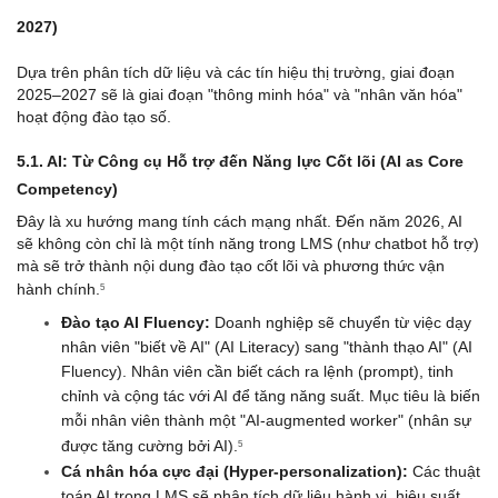
2027)
Dựa trên phân tích dữ liệu và các tín hiệu thị trường, giai đoạn 
2025–2027 sẽ là giai đoạn "thông minh hóa" và "nhân văn hóa" 
hoạt động đào tạo số.
5.1. AI: Từ Công cụ Hỗ trợ đến Năng lực Cốt lõi (AI as Core 
Competency)
Đây là xu hướng mang tính cách mạng nhất. Đến năm 2026, AI 
sẽ không còn chỉ là một tính năng trong LMS (như chatbot hỗ trợ) 
mà sẽ trở thành nội dung đào tạo cốt lõi và phương thức vận 
hành chính.
5
Đào tạo AI Fluency:
 Doanh nghiệp sẽ chuyển từ việc dạy 
nhân viên "biết về AI" (AI Literacy) sang "thành thạo AI" (AI 
Fluency). Nhân viên cần biết cách ra lệnh (prompt), tinh 
chỉnh và cộng tác với AI để tăng năng suất. Mục tiêu là biến 
mỗi nhân viên thành một "AI-augmented worker" (nhân sự 
được tăng cường bởi AI).
5
Cá nhân hóa cực đại (Hyper-personalization):
 Các thuật 
toán AI trong LMS sẽ phân tích dữ liệu hành vi, hiệu suất 