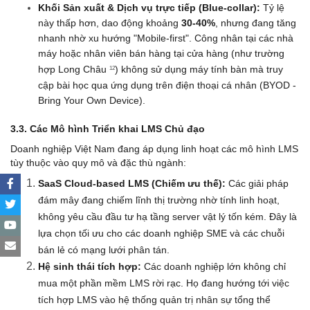
Khối Sản xuất & Dịch vụ trực tiếp (Blue-collar):
 Tỷ lệ 
này thấp hơn, dao động khoảng 
30-40%
, nhưng đang tăng 
nhanh nhờ xu hướng "Mobile-first". Công nhân tại các nhà 
máy hoặc nhân viên bán hàng tại cửa hàng (như trường 
hợp Long Châu 
) không sử dụng máy tính bàn mà truy 
12
cập bài học qua ứng dụng trên điện thoại cá nhân (BYOD - 
Bring Your Own Device).
3.3. Các Mô hình Triển khai LMS Chủ đạo
Doanh nghiệp Việt Nam đang áp dụng linh hoạt các mô hình LMS 
tùy thuộc vào quy mô và đặc thù ngành:
SaaS Cloud-based LMS (Chiếm ưu thế):
 Các giải pháp 
đám mây đang chiếm lĩnh thị trường nhờ tính linh hoạt, 
không yêu cầu đầu tư hạ tầng server vật lý tốn kém. Đây là 
lựa chọn tối ưu cho các doanh nghiệp SME và các chuỗi 
bán lẻ có mạng lưới phân tán.
Hệ sinh thái tích hợp:
 Các doanh nghiệp lớn không chỉ 
mua một phần mềm LMS rời rạc. Họ đang hướng tới việc 
tích hợp LMS vào hệ thống quản trị nhân sự tổng thể 