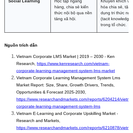
Social Learning
Học tập ngang 
Khuyến khích văn
hàng, chia sẻ kiến 
hóa chia sẻ, tận 
thức nội bộ qua nền 
dụng tri thức ngầ
tảng xã hội.
(tacit knowledge) 
trong tổ chức.
Nguồn trích dẫn
Vietnam Corporate LMS Market | 2019 – 2030 - Ken 
Research, 
https://www.kenresearch.com/vietnam-
corporate-learning-management-system-lms-market
Vietnam Corporate Learning Management System Lms 
Market Report: Size, Share, Growth Drivers, Trends, 
Opportunities & Forecast 2025-2030, 
https://www.researchandmarkets.com/reports/6204214/vietna
corporate-learning-management-system-lms
Vietnam E-Learning and Corporate Upskilling Market - 
Research and Markets, 
https://www.researchandmarkets.com/reports/6210878/vietna