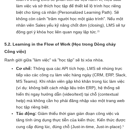
làm việc và sở thích học tập để thiết kế lộ trình học riêng 
biệt cho từng cá nhân (Personalized Learning Path). Sẽ 
không còn cảnh "trăm người học một giáo trình". Nếu một 
nhân viên Sales yếu kỹ năng chốt đơn (closing), LMS sẽ tự 
động gợi ý khóa học liên quan ngay lập tức.
15
5.2. Learning in the Flow of Work (Học trong Dòng chảy 
Công việc)
Ranh giới giữa "làm việc" và "học tập" sẽ bị xóa nhòa.
Cơ chế:
 Thông qua các API tích hợp, LMS sẽ nhúng trực 
tiếp vào các công cụ làm việc hàng ngày (CRM, ERP, Slack, 
MS Teams). Khi nhân viên gặp khó khăn trong lúc làm việc 
(ví dụ: không biết cách nhập liệu trên ERP), hệ thống sẽ 
hiển thị ngay hướng dẫn (video/text) tại chỗ (contextual 
help) mà không cần họ phải đăng nhập vào một trang web 
học tập riêng biệt.
Tác động:
 Giảm thiểu thời gian gián đoạn công việc và 
tăng tính ứng dụng thực tiễn của kiến thức. Kiến thức được 
cung cấp đúng lúc, đúng chỗ (Just-in-time, Just-in-place).
5