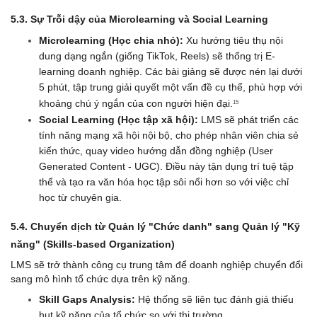
5.3. Sự Trỗi dậy của Microlearning và Social Learning
Microlearning (Học chia nhỏ):
 Xu hướng tiêu thụ nội 
dung dạng ngắn (giống TikTok, Reels) sẽ thống trị E-
learning doanh nghiệp. Các bài giảng sẽ được nén lại dưới 
5 phút, tập trung giải quyết một vấn đề cụ thể, phù hợp với 
khoảng chú ý ngắn của con người hiện đại.
15
Social Learning (Học tập xã hội):
 LMS sẽ phát triển các 
tính năng mạng xã hội nội bộ, cho phép nhân viên chia sẻ 
kiến thức, quay video hướng dẫn đồng nghiệp (User 
Generated Content - UGC). Điều này tận dụng trí tuệ tập 
thể và tạo ra văn hóa học tập sôi nổi hơn so với việc chỉ 
học từ chuyên gia.
5.4. Chuyển dịch từ Quản lý "Chức danh" sang Quản lý "Kỹ 
năng" (Skills-based Organization)
LMS sẽ trở thành công cụ trung tâm để doanh nghiệp chuyển đổi 
sang mô hình tổ chức dựa trên kỹ năng.
Skill Gaps Analysis:
 Hệ thống sẽ liên tục đánh giá thiếu 
hụt kỹ năng của tổ chức so với thị trường.