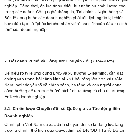
hoạt, cá nhân hóa và công nghệ hóa trong lộ trình phát triển nghề 
nghiệp. Đồng thời, áp lực từ sự thiếu hụt nhân sự chất lượng cao 
trong các ngành Công nghệ thông tin, Tài chính - Ngân hàng và 
Bán lẻ đang buộc các doanh nghiệp phải tái định nghĩa lại chiến 
lược đào tạo: từ "phúc lợi cho nhân viên" sang "khoản đầu tư sinh 
tồn" của doanh nghiệp.
2. Bối cảnh Vĩ mô và Động lực Chuyển đổi (2024-2025)
Để hiểu rõ tỷ lệ ứng dụng LMS và xu hướng E-learning, cần đặt 
chúng vào trong bối cảnh kinh tế - xã hội rộng lớn hơn của Việt 
Nam, nơi các yếu tố về chính sách, hạ tầng và con người đang 
cộng hưởng để tạo ra một "cú hích" chưa từng có cho thị trường 
EdTech doanh nghiệp.
2.1. Chiến lược Chuyển đổi số Quốc gia và Tác động đến 
Doanh nghiệp
Chính phủ Việt Nam đã xác định chuyển đổi số là động lực tăng 
trưởng chính, thể hiện qua Quyết định số 146/QĐ-TTg về Đề án 