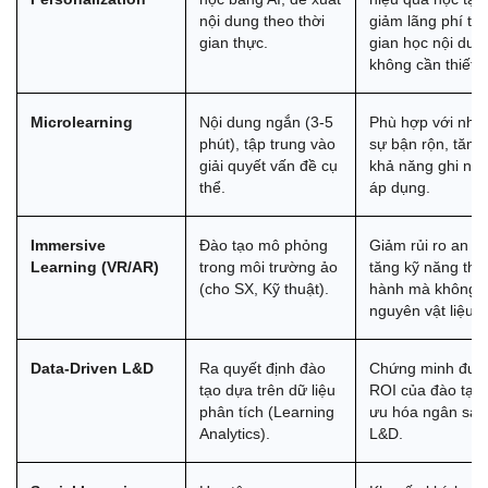
nội dung theo thời 
giảm lãng phí thời
gian thực.
gian học nội dung
không cần thiết.
Microlearning
Nội dung ngắn (3-5 
Phù hợp với nhân
phút), tập trung vào 
sự bận rộn, tăng 
giải quyết vấn đề cụ 
khả năng ghi nhớ
thể.
áp dụng.
Immersive 
Đào tạo mô phỏng 
Giảm rủi ro an toà
Learning (VR/AR)
trong môi trường ảo 
tăng kỹ năng thực
(cho SX, Kỹ thuật).
hành mà không t
nguyên vật liệu t
Data-Driven L&D
Ra quyết định đào 
Chứng minh được
tạo dựa trên dữ liệu 
ROI của đào tạo, t
phân tích (Learning 
ưu hóa ngân sách
Analytics).
L&D.