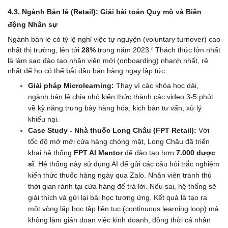
4.3. Ngành Bán lẻ (Retail): Giải bài toán Quy mô và Biến 
động Nhân sự
Ngành bán lẻ có tỷ lệ nghỉ việc tự nguyện (voluntary turnover) cao 
nhất thị trường, lên tới 
28%
 trong năm 2023.
 Thách thức lớn nhất 
8
là làm sao đào tạo nhân viên mới (onboarding) nhanh nhất, rẻ 
nhất để họ có thể bắt đầu bán hàng ngay lập tức.
Giải pháp Microlearning:
 Thay vì các khóa học dài, 
ngành bán lẻ chia nhỏ kiến thức thành các video 3-5 phút 
về kỹ năng trưng bày hàng hóa, kịch bản tư vấn, xử lý 
khiếu nại.
Case Study - Nhà thuốc Long Châu (FPT Retail):
 Với 
tốc độ mở mới cửa hàng chóng mặt, Long Châu đã triển 
khai hệ thống 
FPT AI Mentor
 để đào tạo hơn 
7.000 dược 
sĩ
. Hệ thống này sử dụng AI để gửi các câu hỏi trắc nghiệm 
kiến thức thuốc hàng ngày qua Zalo. Nhân viên tranh thủ 
thời gian rảnh tại cửa hàng để trả lời. Nếu sai, hệ thống sẽ 
giải thích và gửi lại bài học tương ứng. Kết quả là tạo ra 
một vòng lặp học tập liên tục (continuous learning loop) mà 
không làm gián đoạn việc kinh doanh, đồng thời cá nhân 