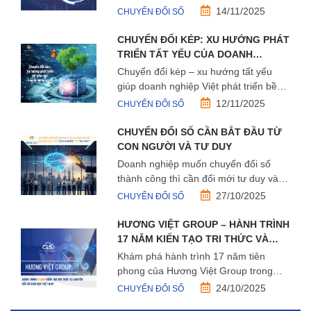
doanh nghiệp đào tạo, số hóa tri thức
14/11/2025
CHUYỂN ĐỔI SỐ
và xây dựng văn hóa học tập linh hoạt.
CHUYỂN ĐỔI KÉP: XU HƯỚNG PHÁT
TRIỂN TẤT YẾU CỦA DOANH
NGHIỆP VIỆT
Chuyển đổi kép – xu hướng tất yếu
giúp doanh nghiệp Việt phát triển bền
vững, kết hợp sức mạnh công nghệ và
12/11/2025
CHUYỂN ĐỔI SỐ
trách nhiệm môi trường.
CHUYỂN ĐỔI SỐ CẦN BẮT ĐẦU TỪ
CON NGƯỜI VÀ TƯ DUY
Doanh nghiệp muốn chuyển đổi số
thành công thì cần đổi mới tư duy và
nâng cao năng lực con người. LMS và
27/10/2025
CHUYỂN ĐỔI SỐ
E-learning là công cụ thúc đẩy văn hóa
học tập liên tục.
HƯƠNG VIỆT GROUP – HÀNH TRÌNH
17 NĂM KIẾN TẠO TRI THỨC VÀ
CHUYỂN ĐỔI SỐ GIÁO DỤC VIỆT
Khám phá hành trình 17 năm tiên
NAM
phong của Hương Việt Group trong
chuyển đổi số giáo dục Việt Nam – từ
24/10/2025
CHUYỂN ĐỔI SỐ
Avina, K12LMS đến CLS, nền tảng đào