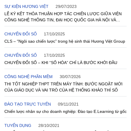
SỰ KIỆN HƯƠNG VIỆT
29/07/2023
LỄ KÝ KẾT THỎA THUẬN HỢP TÁC CHIẾN LƯỢC GIỮA VIỆN
CÔNG NGHỆ THÔNG TIN, ĐẠI HỌC QUỐC GIA HÀ NỘI VÀ
HƯƠNG VIỆT GROUP
CHUYỂN ĐỔI SỐ
17/10/2025
CLS – “Ngôi sao chiến lược” trong hệ sinh thái Hương Việt Group
CHUYỂN ĐỔI SỐ
17/10/2025
CHUYỂN ĐỔI SỐ – KHI “SỐ HÓA” CHỈ LÀ BƯỚC KHỞI ĐẦU
CÔNG NGHỆ PHẦN MỀM
30/07/2026
THI TỐT NGHIỆP THPT TRÊN MÁY TÍNH: BƯỚC NGOẶT MỚI
CỦA GIÁO DỤC VÀ VAI TRÒ CỦA HỆ THỐNG KHẢO THÍ SỐ
ĐÀO TẠO TRỰC TUYẾN
09/11/2021
Chiến lược nhân sự cho doanh nghiệp: Đào tạo E.Learning từ gốc
TUYỂN DỤNG
28/10/2021