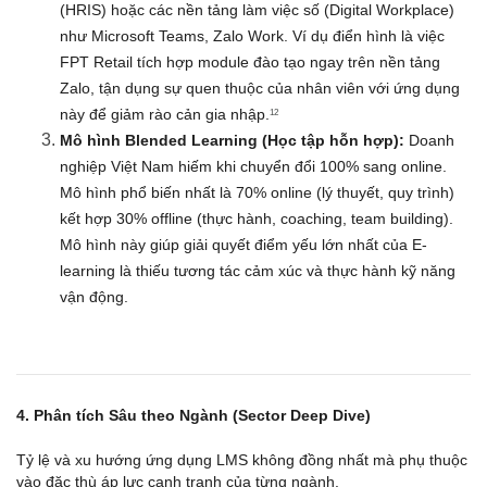
(HRIS) hoặc các nền tảng làm việc số (Digital Workplace) 
như Microsoft Teams, Zalo Work. Ví dụ điển hình là việc 
FPT Retail tích hợp module đào tạo ngay trên nền tảng 
Zalo, tận dụng sự quen thuộc của nhân viên với ứng dụng 
này để giảm rào cản gia nhập.
12
Mô hình Blended Learning (Học tập hỗn hợp):
 Doanh 
nghiệp Việt Nam hiếm khi chuyển đổi 100% sang online. 
Mô hình phổ biến nhất là 70% online (lý thuyết, quy trình) 
kết hợp 30% offline (thực hành, coaching, team building). 
Mô hình này giúp giải quyết điểm yếu lớn nhất của E-
learning là thiếu tương tác cảm xúc và thực hành kỹ năng 
vận động.
4. Phân tích Sâu theo Ngành (Sector Deep Dive)
Tỷ lệ và xu hướng ứng dụng LMS không đồng nhất mà phụ thuộc 
vào đặc thù áp lực cạnh tranh của từng ngành.