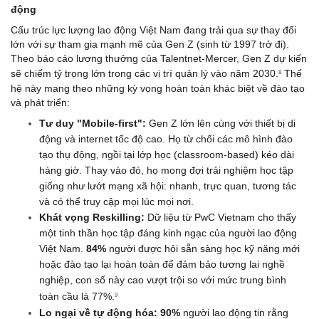
động
Cấu trúc lực lượng lao động Việt Nam đang trải qua sự thay đổi 
lớn với sự tham gia mạnh mẽ của Gen Z (sinh từ 1997 trở đi). 
Theo báo cáo lương thưởng của Talentnet-Mercer, Gen Z dự kiến 
sẽ chiếm tỷ trọng lớn trong các vị trí quản lý vào năm 2030.
 Thế 
8
hệ này mang theo những kỳ vọng hoàn toàn khác biệt về đào tạo 
và phát triển:
Tư duy "Mobile-first":
 Gen Z lớn lên cùng với thiết bị di 
động và internet tốc độ cao. Họ từ chối các mô hình đào 
tạo thụ động, ngồi tại lớp học (classroom-based) kéo dài 
hàng giờ. Thay vào đó, họ mong đợi trải nghiệm học tập 
giống như lướt mạng xã hội: nhanh, trực quan, tương tác 
và có thể truy cập mọi lúc mọi nơi.
Khát vọng Reskilling:
 Dữ liệu từ PwC Vietnam cho thấy 
một tinh thần học tập đáng kinh ngạc của người lao động 
Việt Nam. 
84%
 người được hỏi sẵn sàng học kỹ năng mới 
hoặc đào tạo lại hoàn toàn để đảm bảo tương lai nghề 
nghiệp, con số này cao vượt trội so với mức trung bình 
toàn cầu là 77%.
9
Lo ngại về tự động hóa:
90%
 người lao động tin rằng 