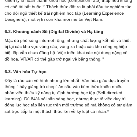
khiến tỷ lệ hoàn thành khóa học (completion rate) thấp nếu không 
có chế tài bắt buộc.
 Thách thức đặt ra là phải đầu tư nghiêm túc 
16
cho đội ngũ thiết kế trải nghiệm học tập (Learning Experience 
Designers), một vị trí còn khá mới mẻ tại Việt Nam.
6.2. Khoảng cách Số (Digital Divide) và Hạ tầng
Mặc dù phủ sóng internet rộng, nhưng chất lượng kết nối và thiết 
bị tại các khu vực vùng sâu, vùng xa hoặc các khu công nghiệp 
biệt lập vẫn chưa đồng bộ. Việc triển khai các nội dung nặng về 
đồ họa, VR/AR có thể gặp trở ngại về băng thông.
17
6.3. Văn hóa Tự học
Đây là rào cản vô hình nhưng lớn nhất. Văn hóa giáo dục truyền 
thống "thầy giảng trò chép" ăn sâu vào tiềm thức khiến nhiều 
nhân viên thiếu kỹ năng tự định hướng học tập (Self-directed 
learning). Dù 84% nói sẵn sàng học, nhưng thực tế việc duy trì 
động lực học tập liên tục trên môi trường số mà không có sự giám 
sát trực tiếp là một thách thức lớn về kỷ luật cá nhân.
9