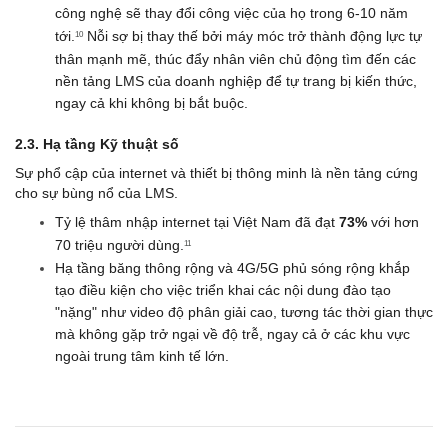
công nghệ sẽ thay đổi công việc của họ trong 6-10 năm 
tới.
 Nỗi sợ bị thay thế bởi máy móc trở thành động lực tự 
10
thân mạnh mẽ, thúc đẩy nhân viên chủ động tìm đến các 
nền tảng LMS của doanh nghiệp để tự trang bị kiến thức, 
ngay cả khi không bị bắt buộc.
2.3. Hạ tầng Kỹ thuật số
Sự phổ cập của internet và thiết bị thông minh là nền tảng cứng 
cho sự bùng nổ của LMS.
Tỷ lệ thâm nhập internet tại Việt Nam đã đạt 
73%
 với hơn 
70 triệu người dùng.
11
Hạ tầng băng thông rộng và 4G/5G phủ sóng rộng khắp 
tạo điều kiện cho việc triển khai các nội dung đào tạo 
"nặng" như video độ phân giải cao, tương tác thời gian thực 
mà không gặp trở ngại về độ trễ, ngay cả ở các khu vực 
ngoài trung tâm kinh tế lớn.