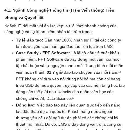
4.1. Ngành Công nghệ thông tin (IT) & Viễn thông: Tiên 
phong và Quyết liệt
Ngành IT đối mặt với áp lực kép: sự lỗi thời nhanh chóng của 
công nghệ và sự khan hiếm nhân tài trầm trọng.
Tỷ lệ đào tạo:
 Gần như 
100%
 nhân sự IT tại các công ty 
lớn được yêu cầu tham gia đào tạo liên tục trên LMS.
Case Study - FPT Software:
 Là lá cờ đầu về xuất khẩu 
phần mềm, FPT Software đã xây dựng một văn hóa học 
tập bắt buộc và tự nguyện mạnh mẽ. Trung bình mỗi nhân 
viên hoàn thành 
31,7 giờ
 đào tạo chuyên sâu mỗi năm.
13
FPT không chỉ dựa vào nội dung nội bộ mà còn chi hàng 
triệu USD để mua quyền truy cập vào các nền tảng học tập 
đẳng cấp thế giới như Udacity cho nhân viên học các 
chứng chỉ về AI, Data Science.
13
Động lực:
 Việc đào tạo này liên quan trực tiếp đến năng 
lực đấu thầu dự án quốc tế. Khách hàng nước ngoài 
thường yêu cầu đội ngũ dự án phải có các chứng chỉ kỹ 
thuật mới nhất. Do đó, LMS ở đây đóng vai trò là công cụ 