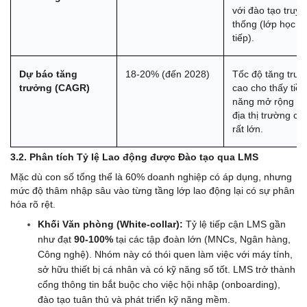
với đào tạo truyền
thống (lớp học trự
tiếp).
Dự báo tăng 
18-20% (đến 2028)
Tốc độ tăng trưở
trưởng (CAGR)
cao cho thấy tiềm
năng mở rộng dư
địa thị trường còn
rất lớn.
3.2. Phân tích Tỷ lệ Lao động được Đào tạo qua LMS
Mặc dù con số tổng thể là 60% doanh nghiệp có áp dụng, nhưng 
mức độ thâm nhập sâu vào từng tầng lớp lao động lại có sự phân 
hóa rõ rệt.
Khối Văn phòng (White-collar):
 Tỷ lệ tiếp cận LMS gần 
như đạt 
90-100%
 tại các tập đoàn lớn (MNCs, Ngân hàng, 
Công nghệ). Nhóm này có thói quen làm việc với máy tính, 
sở hữu thiết bị cá nhân và có kỹ năng số tốt. LMS trở thành 
cổng thông tin bắt buộc cho việc hội nhập (onboarding), 
đào tạo tuân thủ và phát triển kỹ năng mềm.