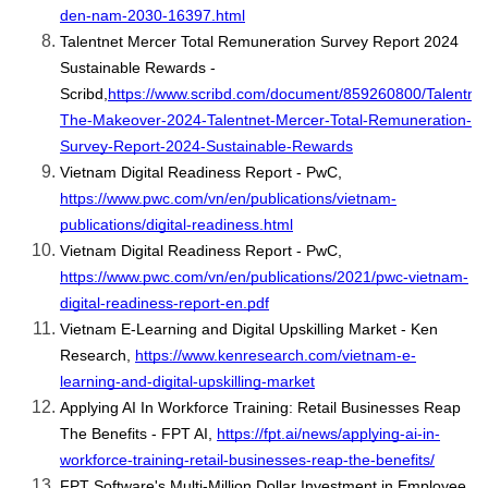
den-nam-2030-16397.html
Talentnet Mercer Total Remuneration Survey Report 2024 
Sustainable Rewards - 
Scribd,
https://www.scribd.com/document/859260800/Talentnet
The-Makeover-2024-Talentnet-Mercer-Total-Remuneration-
Survey-Report-2024-Sustainable-Rewards
Vietnam Digital Readiness Report - PwC, 
https://www.pwc.com/vn/en/publications/vietnam-
publications/digital-readiness.html
Vietnam Digital Readiness Report - PwC, 
https://www.pwc.com/vn/en/publications/2021/pwc-vietnam-
digital-readiness-report-en.pdf
Vietnam E-Learning and Digital Upskilling Market - Ken 
Research, 
https://www.kenresearch.com/vietnam-e-
learning-and-digital-upskilling-market
Applying AI In Workforce Training: Retail Businesses Reap 
The Benefits - FPT AI, 
https://fpt.ai/news/applying-ai-in-
workforce-training-retail-businesses-reap-the-benefits/
FPT Software's Multi-Million Dollar Investment in Employee 