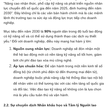
"Nâng cao nhận thức, phổ cập kỹ năng và phát triển nguồn nhân 
lực chuyển đổi số quốc gia đến năm 2025, định hướng đến năm 
2030". Đây không chỉ là các văn bản hành chính mà là các mệnh 
lệnh thị trường tạo ra sức ép và động lực trực tiếp cho doanh 
nghiệp.
Mục tiêu đến năm 2030 là 
90%
 người dân trong độ tuổi lao động 
có kỹ năng số và có thể sử dụng thành thạo các dịch vụ thiết 
yếu.
 Đối với doanh nghiệp, điều này mang hai hàm ý lớn:
6
Nguồn cung nhân lực:
 Doanh nghiệp sẽ đón nhận một 
thế hệ lao động mới có nền tảng kỹ năng số tốt hơn, giảm 
bớt chi phí đào tạo xóa mù công nghệ.
Áp lực chuẩn hóa:
 Để vận hành trong một nền kinh tế số 
đồng bộ (từ chính phủ điện tử đến thương mại điện tử), 
doanh nghiệp buộc phải nâng cấp hệ thống đào tạo nội bộ 
để nhân viên có thể tương tác với các nền tảng số quốc gia 
và đối tác. Việc đào tạo kỹ năng số không còn là lựa chọn 
mà là yêu cầu tuân thủ và vận hành.
2.2. Sự chuyển dịch Nhân khẩu học và Tâm lý Người lao 