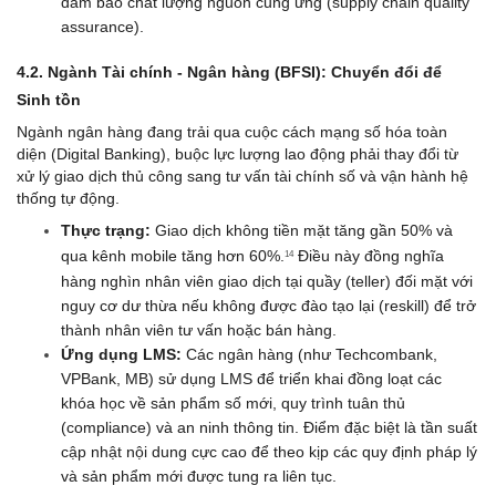
đảm bảo chất lượng nguồn cung ứng (supply chain quality 
assurance).
4.2. Ngành Tài chính - Ngân hàng (BFSI): Chuyển đổi để 
Sinh tồn
Ngành ngân hàng đang trải qua cuộc cách mạng số hóa toàn 
diện (Digital Banking), buộc lực lượng lao động phải thay đổi từ 
xử lý giao dịch thủ công sang tư vấn tài chính số và vận hành hệ 
thống tự động.
Thực trạng:
 Giao dịch không tiền mặt tăng gần 50% và 
qua kênh mobile tăng hơn 60%.
 Điều này đồng nghĩa 
14
hàng nghìn nhân viên giao dịch tại quầy (teller) đối mặt với 
nguy cơ dư thừa nếu không được đào tạo lại (reskill) để trở 
thành nhân viên tư vấn hoặc bán hàng.
Ứng dụng LMS:
 Các ngân hàng (như Techcombank, 
VPBank, MB) sử dụng LMS để triển khai đồng loạt các 
khóa học về sản phẩm số mới, quy trình tuân thủ 
(compliance) và an ninh thông tin. Điểm đặc biệt là tần suất 
cập nhật nội dung cực cao để theo kịp các quy định pháp lý 
và sản phẩm mới được tung ra liên tục.