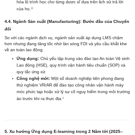
hóa lộ trình học cho từng dược sĩ dựa trên lịch sử trả lời 
của họ.
12
4.4. Ngành Sản xuất (Manufacturing): Bước đầu của Chuyển 
đổi
So với các ngành dịch vụ, ngành sản xuất áp dụng LMS chậm 
hơn nhưng đang tăng tốc nhờ làn sóng FDI và yêu cầu khắt khe 
về an toàn lao động.
Ứng dụng:
 Chủ yếu tập trung vào đào tạo An toàn Vệ sinh 
Lao động (HSE), quy trình vận hành tiêu chuẩn (SOP) và 
quy tắc ứng xử.
Công nghệ mới:
 Một số doanh nghiệp tiên phong đang 
thử nghiệm VR/AR để đào tạo công nhân vận hành máy 
móc phức tạp hoặc xử lý sự cố nguy hiểm trong môi trường 
ảo trước khi ra thực địa.
4
5. Xu hướng Ứng dụng E-learning trong 2 Năm tới (2025–