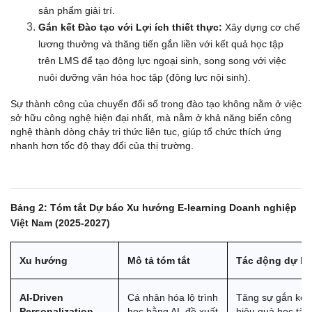
sản phẩm giải trí.
Gắn kết Đào tạo với Lợi ích thiết thực:
 Xây dựng cơ chế 
lương thưởng và thăng tiến gắn liền với kết quả học tập 
trên LMS để tạo động lực ngoại sinh, song song với việc 
nuôi dưỡng văn hóa học tập (động lực nội sinh).
Sự thành công của chuyển đổi số trong đào tạo không nằm ở việc 
sở hữu công nghệ hiện đại nhất, mà nằm ở khả năng biến công 
nghệ thành dòng chảy tri thức liên tục, giúp tổ chức thích ứng 
nhanh hơn tốc độ thay đổi của thị trường.
Bảng 2: Tóm tắt Dự báo Xu hướng E-learning Doanh nghiệp 
Việt Nam (2025-2027)
Xu hướng
Mô tả tóm tắt
Tác động dự ki
AI-Driven 
Cá nhân hóa lộ trình 
Tăng sự gắn kết 
Personalization
học bằng AI, đề xuất 
hiệu quả học tập,