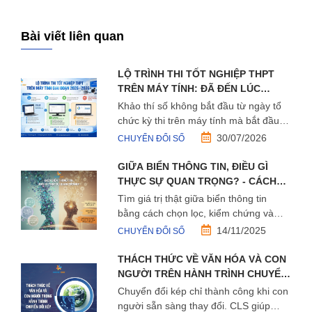
Bài viết liên quan
LỘ TRÌNH THI TỐT NGHIỆP THPT
TRÊN MÁY TÍNH: ĐÃ ĐẾN LÚC
CHUẨN BỊ MỘT HỆ SINH THÁI KHẢO
Khảo thí số không bắt đầu từ ngày tổ
THÍ SỐ
chức kỳ thi trên máy tính mà bắt đầu
từ việc xây dựng một hệ sinh thái dữ
30/07/2026
CHUYỂN ĐỔI SỐ
liệu, quy trình và công nghệ đủ mạnh
để sẵn sàng cho mọi kỳ thi.
GIỮA BIỂN THÔNG TIN, ĐIỀU GÌ
THỰC SỰ QUAN TRỌNG? - CÁCH
TÌM GIÁ TRỊ THẬT TRONG KỶ
Tìm giá trị thật giữa biển thông tin
NGUYÊN QUÁ TẢI DỮ LIỆU
bằng cách chọn lọc, kiểm chứng và
ứng dụng tri thức để phát triển bền
14/11/2025
CHUYỂN ĐỔI SỐ
vững trong kỷ nguyên số.
THÁCH THỨC VỀ VĂN HÓA VÀ CON
NGƯỜI TRÊN HÀNH TRÌNH CHUYỂN
ĐỔI KÉP
Chuyển đổi kép chỉ thành công khi con
người sẵn sàng thay đổi. CLS giúp