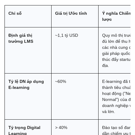
Chỉ số
Giá trị Ước tính
Ý nghĩa Chiến 
lược
Định giá thị 
~1,1 tỷ USD
Quy mô thị trườn
trường LMS
đủ lớn để thu hút 
các nhà cung cấp
giải pháp quốc tế
thúc đẩy startup n
địa.
Tỷ lệ DN áp dụng 
~60%
E-learning đã trở 
E-learning
thành tiêu chuẩn 
hoạt động ("New 
Normal") của đa 
doanh nghiệp vừa
và lớn.
Tỷ trọng Digital 
> 40%
Đào tạo số đang 
Learning
dần chiếm ưu thế