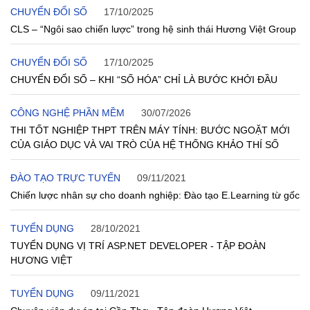
CHUYỂN ĐỔI SỐ
17/10/2025
CLS – “Ngôi sao chiến lược” trong hệ sinh thái Hương Việt Group
CHUYỂN ĐỔI SỐ
17/10/2025
CHUYỂN ĐỔI SỐ – KHI “SỐ HÓA” CHỈ LÀ BƯỚC KHỞI ĐẦU
CÔNG NGHỆ PHẦN MỀM
30/07/2026
THI TỐT NGHIỆP THPT TRÊN MÁY TÍNH: BƯỚC NGOẶT MỚI
CỦA GIÁO DỤC VÀ VAI TRÒ CỦA HỆ THỐNG KHẢO THÍ SỐ
ĐÀO TẠO TRỰC TUYẾN
09/11/2021
Chiến lược nhân sự cho doanh nghiệp: Đào tạo E.Learning từ gốc
TUYỂN DỤNG
28/10/2021
TUYỂN DỤNG VỊ TRÍ ASP.NET DEVELOPER - TẬP ĐOÀN
HƯƠNG VIỆT
TUYỂN DỤNG
09/11/2021