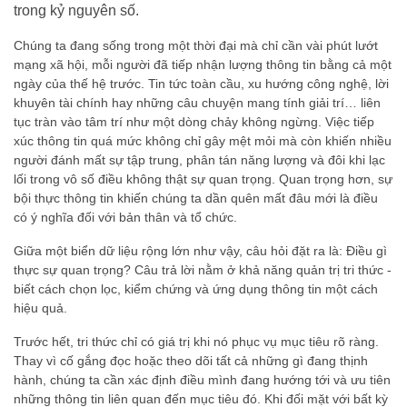
trong kỷ nguyên số.
Chúng ta đang sống trong một thời đại mà chỉ cần vài phút lướt
mạng xã hội, mỗi người đã tiếp nhận lượng thông tin bằng cả một
ngày của thế hệ trước. Tin tức toàn cầu, xu hướng công nghệ, lời
khuyên tài chính hay những câu chuyện mang tính giải trí… liên
tục tràn vào tâm trí như một dòng chảy không ngừng. Việc tiếp
xúc thông tin quá mức không chỉ gây mệt mỏi mà còn khiến nhiều
người đánh mất sự tập trung, phân tán năng lượng và đôi khi lạc
lối trong vô số điều không thật sự quan trọng. Quan trọng hơn, sự
bội thực thông tin khiến chúng ta dần quên mất đâu mới là điều
có ý nghĩa đối với bản thân và tổ chức.
Giữa một biển dữ liệu rộng lớn như vậy, câu hỏi đặt ra là: Điều gì
thực sự quan trọng? Câu trả lời nằm ở khả năng quản trị tri thức -
biết cách chọn lọc, kiểm chứng và ứng dụng thông tin một cách
hiệu quả.
Trước hết, tri thức chỉ có giá trị khi nó phục vụ mục tiêu rõ ràng.
Thay vì cố gắng đọc hoặc theo dõi tất cả những gì đang thịnh
hành, chúng ta cần xác định điều mình đang hướng tới và ưu tiên
những thông tin liên quan đến mục tiêu đó. Khi đối mặt với bất kỳ