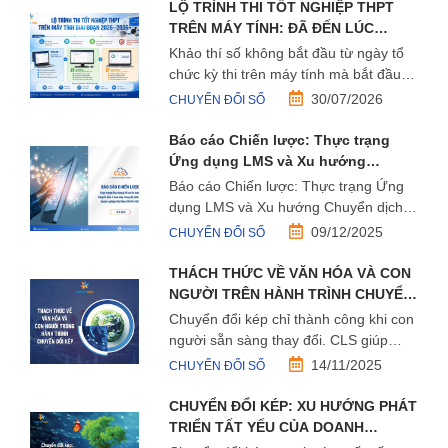
LỘ TRÌNH THI TỐT NGHIỆP THPT
TRÊN MÁY TÍNH: ĐÃ ĐẾN LÚC
CHUẨN BỊ MỘT HỆ SINH THÁI KHẢO
Khảo thí số không bắt đầu từ ngày tổ
THÍ SỐ
chức kỳ thi trên máy tính mà bắt đầu
từ việc xây dựng một hệ sinh thái dữ
30/07/2026
CHUYỂN ĐỔI SỐ
liệu, quy trình và công nghệ đủ mạnh
để sẵn sàng cho mọi kỳ thi.
Báo cáo Chiến lược: Thực trạng
Ứng dụng LMS và Xu hướng
Chuyển dịch E-learning trong Hệ
Báo cáo Chiến lược: Thực trạng Ứng
sinh thái Doanh nghiệp Việt Nam
dụng LMS và Xu hướng Chuyển dịch
(2024–2027)
E-learning trong Hệ sinh thái Doanh
09/12/2025
CHUYỂN ĐỔI SỐ
nghiệp Việt Nam (2024–2027)
THÁCH THỨC VỀ VĂN HÓA VÀ CON
NGƯỜI TRÊN HÀNH TRÌNH CHUYỂN
ĐỔI KÉP
Chuyển đổi kép chỉ thành công khi con
người sẵn sàng thay đổi. CLS giúp
doanh nghiệp đào tạo, số hóa tri thức
14/11/2025
CHUYỂN ĐỔI SỐ
và xây dựng văn hóa học tập linh hoạt.
CHUYỂN ĐỔI KÉP: XU HƯỚNG PHÁT
TRIỂN TẤT YẾU CỦA DOANH