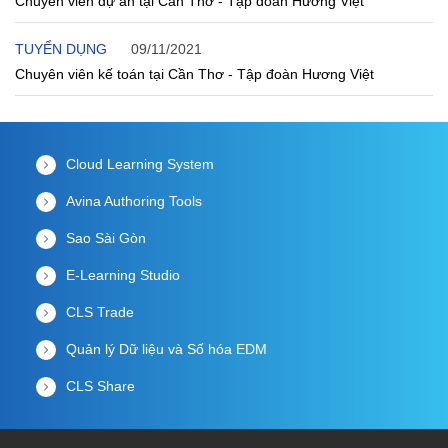
Chuyên viên dự án tại Cần Thơ - Tập đoàn Hương Việt
TUYỂN DỤNG
09/11/2021
Chuyên viên kế toán tại Cần Thơ - Tập đoàn Hương Việt
Cloud Learning System
Avina Authoring Tools
Sao Sài Gòn
E-Learning Studio
CLS Trade
Quản lý Dữ liệu và Số hóa EDM
CLS Share