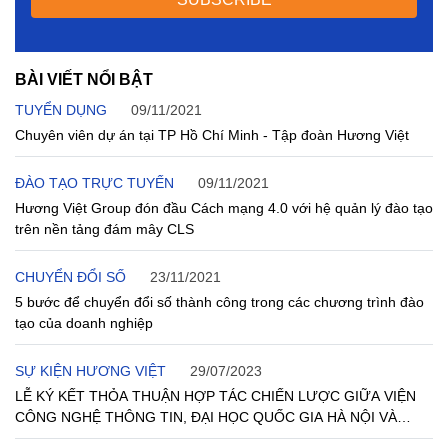
BÀI VIẾT NỔI BẬT
TUYỂN DỤNG
09/11/2021
Chuyên viên dự án tại TP Hồ Chí Minh - Tập đoàn Hương Việt
ĐÀO TẠO TRỰC TUYẾN
09/11/2021
Hương Việt Group đón đầu Cách mạng 4.0 với hệ quản lý đào tạo
trên nền tảng đám mây CLS
CHUYỂN ĐỔI SỐ
23/11/2021
5 bước để chuyển đổi số thành công trong các chương trình đào
tạo của doanh nghiệp
SỰ KIỆN HƯƠNG VIỆT
29/07/2023
LỄ KÝ KẾT THỎA THUẬN HỢP TÁC CHIẾN LƯỢC GIỮA VIỆN
CÔNG NGHỆ THÔNG TIN, ĐẠI HỌC QUỐC GIA HÀ NỘI VÀ
HƯƠNG VIỆT GROUP