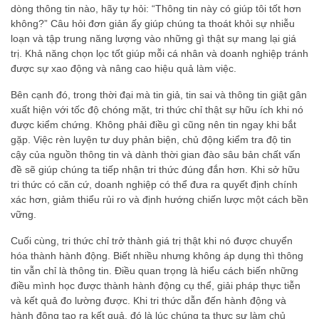
dòng thông tin nào, hãy tự hỏi: “Thông tin này có giúp tôi tốt hơn
không?” Câu hỏi đơn giản ấy giúp chúng ta thoát khỏi sự nhiễu
loạn và tập trung năng lượng vào những gì thật sự mang lại giá
trị. Khả năng chọn lọc tốt giúp mỗi cá nhân và doanh nghiệp tránh
được sự xao động và nâng cao hiệu quả làm việc.
Bên cạnh đó, trong thời đại mà tin giả, tin sai và thông tin giật gân
xuất hiện với tốc độ chóng mặt, tri thức chỉ thật sự hữu ích khi nó
được kiểm chứng. Không phải điều gì cũng nên tin ngay khi bắt
gặp. Việc rèn luyện tư duy phản biện, chủ động kiểm tra độ tin
cậy của nguồn thông tin và dành thời gian đào sâu bản chất vấn
đề sẽ giúp chúng ta tiếp nhận tri thức đúng đắn hơn. Khi sở hữu
tri thức có căn cứ, doanh nghiệp có thể đưa ra quyết định chính
xác hơn, giảm thiểu rủi ro và định hướng chiến lược một cách bền
vững.
Cuối cùng, tri thức chỉ trở thành giá trị thật khi nó được chuyển
hóa thành hành động. Biết nhiều nhưng không áp dụng thì thông
tin vẫn chỉ là thông tin. Điều quan trọng là hiểu cách biến những
điều mình học được thành hành động cụ thể, giải pháp thực tiễn
và kết quả đo lường được. Khi tri thức dẫn đến hành động và
hành động tạo ra kết quả, đó là lúc chúng ta thực sự làm chủ