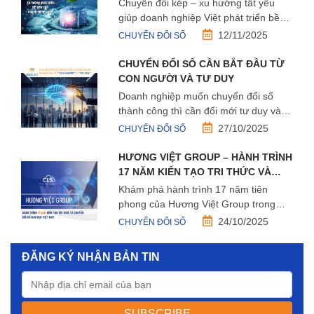
NGHIỆP VIỆT
Chuyển đổi kép – xu hướng tất yếu
giúp doanh nghiệp Việt phát triển bền
vững, kết hợp sức mạnh công nghệ và
12/11/2025
CHUYỂN ĐỔI SỐ
trách nhiệm môi trường.
CHUYỂN ĐỔI SỐ CẦN BẮT ĐẦU TỪ
CON NGƯỜI VÀ TƯ DUY
Doanh nghiệp muốn chuyển đổi số
thành công thì cần đổi mới tư duy và
nâng cao năng lực con người. LMS và
27/10/2025
CHUYỂN ĐỔI SỐ
E-learning là công cụ thúc đẩy văn hóa
học tập liên tục.
HƯƠNG VIỆT GROUP – HÀNH TRÌNH
17 NĂM KIẾN TẠO TRI THỨC VÀ
CHUYỂN ĐỔI SỐ GIÁO DỤC VIỆT
Khám phá hành trình 17 năm tiên
NAM
phong của Hương Việt Group trong
chuyển đổi số giáo dục Việt Nam – từ
24/10/2025
CHUYỂN ĐỔI SỐ
Avina, K12LMS đến CLS, nền tảng đào
tạo số cho doanh nghiệp.
ĐĂNG KÝ NHẬN BẢN TIN
SUBSCRIBE